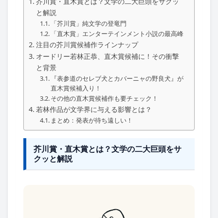
芥川賞・直木賞とは？文学の二大巨頭をサクッ
と解説
「芥川賞」純文学の登竜門
「直木賞」エンターテインメント小説の最高峰
注目の芥川賞候補作ラインナップ
オードリー若林正恭、直木賞候補に！その衝撃
と背景
『表参道のセレブ犬とカバーニャの野良犬』が
直木賞候補入り！
その他の直木賞候補作も要チェック！
若林作品が文学界に与える影響とは？
まとめ：発表が待ち遠しい！
芥川賞・直木賞とは？文学の二大巨頭をサ
クッと解説