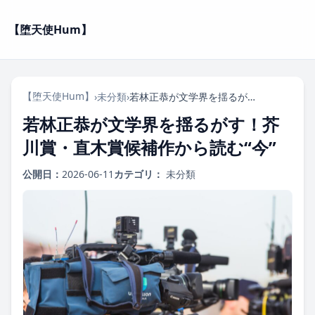
【堕天使Hum】
【堕天使Hum】
›
未分類
›
若林正恭が文学界を揺るがす！芥川賞・直木賞候補作から読む“今”
若林正恭が文学界を揺るがす！芥
川賞・直木賞候補作から読む“今”
公開日：
2026-06-11
カテゴリ：
未分類