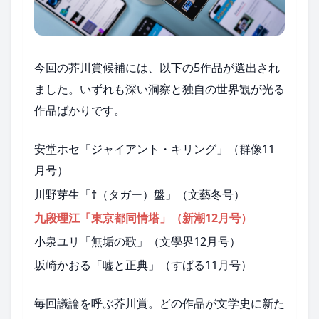
今回の芥川賞候補には、以下の5作品が選出され
ました。いずれも深い洞察と独自の世界観が光る
作品ばかりです。
安堂ホセ「ジャイアント・キリング」（群像11
月号）
川野芽生「†（タガー）盤」（文藝冬号）
九段理江「東京都同情塔」（新潮12月号）
小泉ユリ「無垢の歌」（文學界12月号）
坂崎かおる「嘘と正典」（すばる11月号）
毎回議論を呼ぶ芥川賞。どの作品が文学史に新た