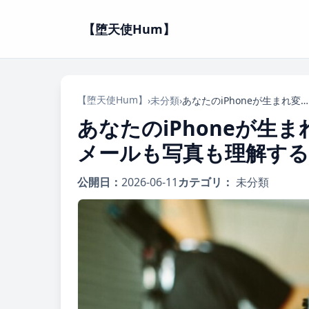
【堕天使Hum】
【堕天使Hum】
›
未分類
›
あなたのiPhoneが生まれ変わる！Siri AIの衝撃デビュー、メールも写真も理解する超知能アシスタントが年内登場！
あなたのiPhoneが生ま
メールも写真も理解する
公開日：
2026-06-11
カテゴリ：
未分類