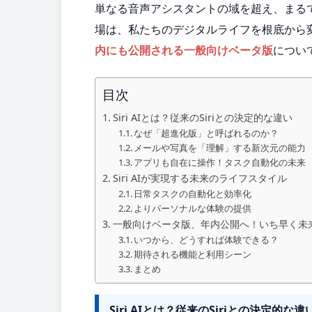
単なる音声アシスタントの域を超え、まる
場は、私たちのデジタルライフを根底から
内にも公開される一般向けベータ版
につい
目次
Siri AIとは？従来のSiriとの決定的な違い
なぜ「超進化版」と呼ばれるのか？
メールや写真を「理解」する新次元の能力
アプリも自在に操作！タスク自動化の未来
Siri AIが実現する未来のライフスタイル
日常タスクの自動化と効率化
よりパーソナルな体験の提供
一般向けベータ版、年内公開へ！いち早く未
いつから、どうすれば体験できる？
期待される機能と利用シーン
まとめ
Siri AIとは？従来のSiriとの決定的な違