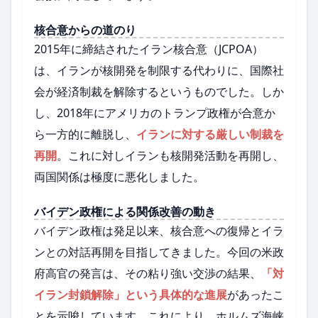
核合意からの道のり
2015年に締結されたイラン核合意（JCPOA）
は、イランが核開発を制限する代わりに、国際社
会が経済制裁を解除するというものでした。しか
し、2018年にアメリカのトランプ政権が合意か
ら一方的に離脱し、
イランに対する厳しい制裁を
再開
。これに対しイランも核開発活動を再開し、
両国関係は極度に悪化しました。
バイデン政権による関係改善の動き
バイデン政権は発足以来、核合意への復帰とイラ
ンとの対話再開を目指してきました。今回の米政
府高官の発言は、その粘り強い交渉の結果、
「対
イラン封鎖解除」という具体的な進展
があったこ
とを示唆しています。これにより、ホルムズ海峡