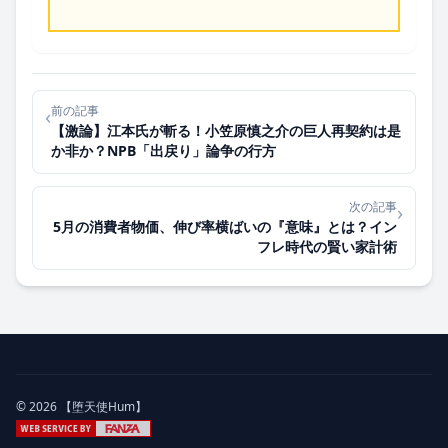
前の記事
‹
【激論】江本氏が斬る！小笠原慎之介の巨人再契約は是
か非か？NPB「出戻り」論争の行方
次の記事
›
5月の消費者物価、伸び率横ばいの『意味』とは？イン
フレ時代の賢い家計術
© 2026 【堕天使Hum】