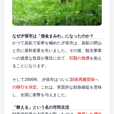
なぜ夕張市は「借金まみれ」になったのか？
かつて炭鉱で栄華を極めた夕張市は、炭鉱の閉山
と共に基幹産業を失いました。その後、観光事業
への過度な投資が裏目に出て、
巨額の負債
を抱え
ることになります。
そして2006年、夕張市はついに
財政再建団体へ
の移行を決定
。これは、実質的な財政破綻を意味
し、全国に衝撃を与えました。
「耐える」という名の市民生活
財政破綻後の夕張市が取ったのは、
徹底した歳出