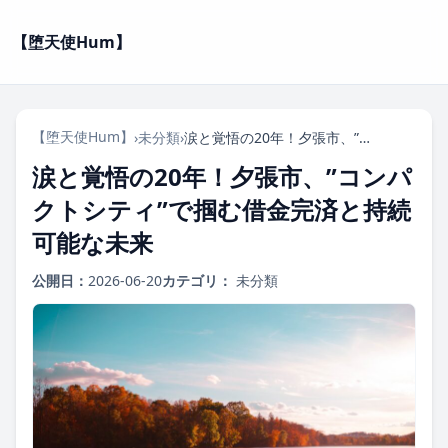
【堕天使Hum】
【堕天使Hum】
›
未分類
›
涙と覚悟の20年！夕張市、”コンパクトシティ”で掴む借金完済と持続可能な未来
涙と覚悟の20年！夕張市、”コンパ
クトシティ”で掴む借金完済と持続
可能な未来
公開日：
2026-06-20
カテゴリ：
未分類