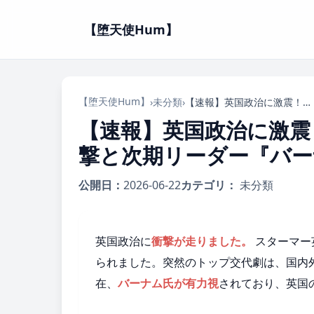
【堕天使Hum】
【堕天使Hum】
›
未分類
›
【速報】英国政治に激震！スターマー首相、電撃辞任の衝撃と次期リーダー『バーナム氏』の行方
【速報】英国政治に激震
撃と次期リーダー『バー
公開日：
2026-06-22
カテゴリ：
未分類
英国政治に
衝撃が走りました。
スターマー
られました。突然のトップ交代劇は、国内
在、
バーナム氏が有力視
されており、英国