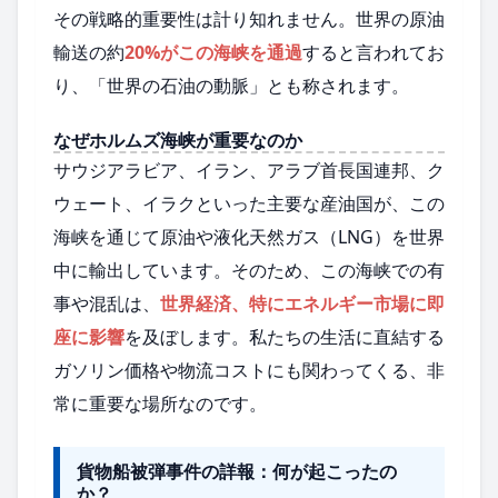
その戦略的重要性は計り知れません。世界の原油
輸送の約
20%がこの海峡を通過
すると言われてお
り、「世界の石油の動脈」とも称されます。
なぜホルムズ海峡が重要なのか
サウジアラビア、イラン、アラブ首長国連邦、ク
ウェート、イラクといった主要な産油国が、この
海峡を通じて原油や液化天然ガス（LNG）を世界
中に輸出しています。そのため、この海峡での有
事や混乱は、
世界経済、特にエネルギー市場に即
座に影響
を及ぼします。私たちの生活に直結する
ガソリン価格や物流コストにも関わってくる、非
常に重要な場所なのです。
貨物船被弾事件の詳報：何が起こったの
か？