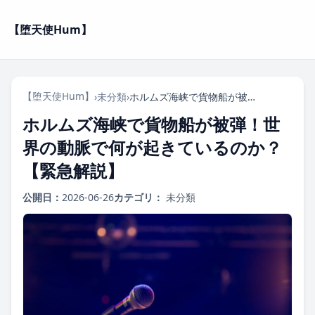
【堕天使Hum】
【堕天使Hum】
›
未分類
›
ホルムズ海峡で貨物船が被弾！世界の動脈で何が起きているのか？【緊急解説】
ホルムズ海峡で貨物船が被弾！世
界の動脈で何が起きているのか？
【緊急解説】
公開日：
2026-06-26
カテゴリ：
未分類