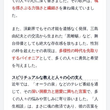
くの人々の心に深く響きました。その歌声は、
魂
を揺さぶる力強さと繊細さ
を兼ね備えていまし
た。
また、演劇界でもその才能を遺憾なく発揮。三島
由紀夫との交流から生まれた「黒蜥蜴」など、舞
台俳優としても絶大な存在感を放ちました。性別
の枠を超えたその表現は、
多様性の時代を先取り
するパイオニア
として、多くの人々に勇気と希望
を与えました。
スピリチュアルな教えと人々の心の支え
近年では、「オーラの泉」などのテレビ番組を通
じて、その
深い洞察力と慈愛に満ちた言葉
で、多
くの人々の悩みや苦しみに寄り添いました。「人
生相談」は、まさに魂の救済であり、彼の言葉を