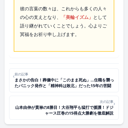
彼の言葉の数々は、これからも多くの人々
の心の支えとなり、
「美輪イズム」
として
語り継がれていくことでしょう。心よりご
冥福をお祈り申し上げます。
前の記事
‹
まさかの告白！葬儀中に「このまま死ぬ」…住職を襲っ
たパニック発作と「精神科は敗北」だった15年の苦闘
次の記事
›
山本由伸が貫禄の8勝目！大谷翔平も猛打で援護！ドジ
ャース圧巻の15得点大勝劇を徹底解説