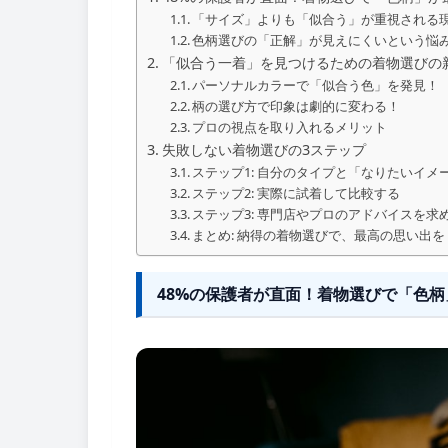
「サイズ」よりも「似合う」が重視される
色柄選びの「正解」が見えにくいという悩
「似合う一着」を見つけるための着物選びの
パーソナルカラーで「似合う色」を発見！
柄の選び方で印象は劇的に変わる！
プロの視点を取り入れるメリット
失敗しない着物選びの3ステップ
ステップ1: 自分のタイプと「なりたいイメ
ステップ2: 実際に試着して比較する
ステップ3: 専門店やプロのアドバイスを求
まとめ: 納得の着物選びで、最高の思い出を
48%の保護者が直面！着物選びで「色