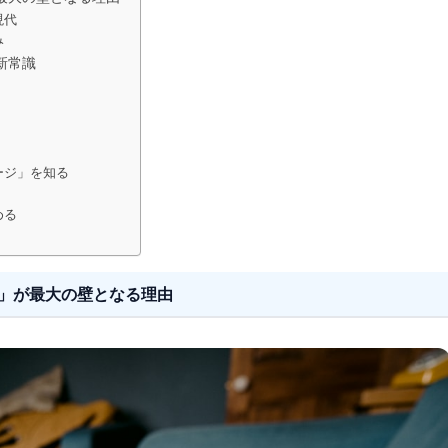
現代
み
新常識
ージ」を知る
める
柄」が最大の壁となる理由