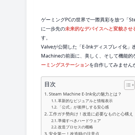
ゲーミングPCの世界で一際異彩を放つ「Ste
に一歩先の
未来的なデバイスへと変貌させ
す。
Valveが公開した「E-Inkディスプレイ
Machineの前面に、美しく、そして機能的
ーミングステーション
を自作してみません
目次
Steam Machine E-Ink化の魅力とは？
革新的なビジュアルと情報表示
「公式」が後押しする安心感
工作ガチ勢向け！改造に必要なものと心構え
準備すべきハードウェア
改造プロセスの概略
安全第一！改造時の注意点