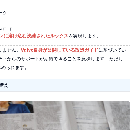
）
ーク
やロゴ
インに溶け込む洗練されたルックス
を実現します。
りません。
Valve自身が公開している改造ガイド
に基づいてい
ティからのサポートが期待できることを意味します。ただし、
求められます。
構え