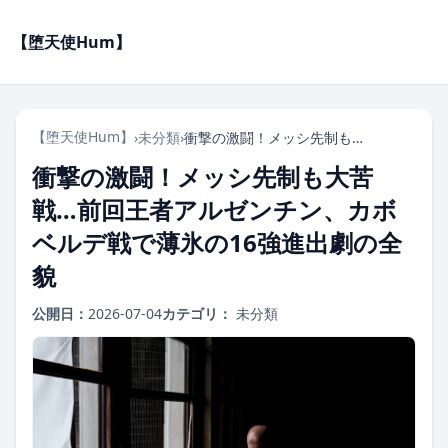
【堕天使Hum】
【堕天使Hum】
›
未分類
›
衝撃の激闘！メッシ先制も大苦戦…前回王者アルゼンチン、カボベルデ戦で薄氷の16強進出劇の全貌
衝撃の激闘！メッシ先制も大苦
戦…前回王者アルゼンチン、カボ
ベルデ戦で薄氷の16強進出劇の全
貌
公開日：
2026-07-04
カテゴリ：
未分類