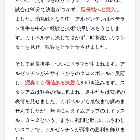
互いに一点ずつを取り合うシーソーゲームの末、
試合は90分で決着がつかず、
延長戦へと突入
し
ました。消耗戦となる中、アルゼンチンはベテラ
ン選手を中心に経験と技術で押し込もうとしま
す。カボベルデも決して引かず、時折鋭いカウン
ターを見せ、観客をヒヤヒヤさせました。
そして延長後半、ついにドラマが生まれます。ア
ルゼンチンが左サイドからのクロスボールに反応
し、
泥臭くも価値ある決勝点
を叩き込みます。ス
タジアムは歓喜の渦に包まれ、選手たちは安堵の
表情を見せました。カボベルデも最後まで諦めま
せんでしたが、無情にもタイムアップのホイッス
ル。３－２という、まさに死闘と呼ぶにふさわし
いスコアで、アルゼンチンが薄氷の勝利を飾りま
した。