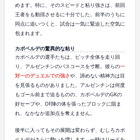
めます。特に、そのスピードと粘り強さは、前回
王者をも動揺させるに十分でした。前半のうちに
同点に追いつくと、試合は一気に緊迫した空気に
包まれます。
カボベルデの驚異的な粘り
カボベルデの選手たちは、ピッチ全体を走り回
り、アルゼンチンのパスコースを寸断。彼らの
一
対一のデュエルでの強さ
や、諦めない精神力は目
を見張るものがありました。アルゼンチンは何度
もゴール前まで迫るものの、カボベルデのGKの
好セーブや、DF陣の体を張ったブロックに阻ま
れ、なかなか追加点を奪えません。
後半に入ってもその展開は変わらず、むしろカボ
ベルデがさらに勢いを増します。一時はリードを