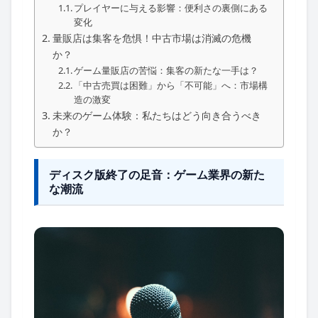
プレイヤーに与える影響：便利さの裏側にある
変化
量販店は集客を危惧！中古市場は消滅の危機
か？
ゲーム量販店の苦悩：集客の新たな一手は？
「中古売買は困難」から「不可能」へ：市場構
造の激変
未来のゲーム体験：私たちはどう向き合うべき
か？
ディスク版終了の足音：ゲーム業界の新た
な潮流