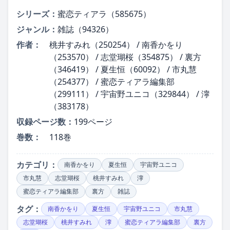
シリーズ：
蜜恋ティアラ（585675）
ジャンル：
雑誌（94326）
作者：
桃井すみれ（250254） / 南香かをり
（253570） / 志堂瑚桜（354875） / 裏方
（346419） / 夏生恒（60092） / 市丸慧
（254377） / 蜜恋ティアラ編集部
（299111） / 宇宙野ユニコ（329844） / 濘
（383178）
収録ページ数：
199ページ
巻数：
118巻
カテゴリ：
南香かをり
夏生恒
宇宙野ユニコ
市丸慧
志堂瑚桜
桃井すみれ
濘
蜜恋ティアラ編集部
裏方
雑誌
タグ：
南香かをり
夏生恒
宇宙野ユニコ
市丸慧
志堂瑚桜
桃井すみれ
濘
蜜恋ティアラ編集部
裏方