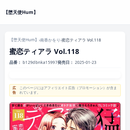
【堕天使Hum】
【堕天使Hum】
›
南香かをり
›
蜜恋ティアラ Vol.118
蜜恋ティアラ Vol.118
品番：
b129dbnka15997
発売日：
2025-01-23
広
このページにはアフィリエイト広告（プロモーション）が含ま
告
れています。