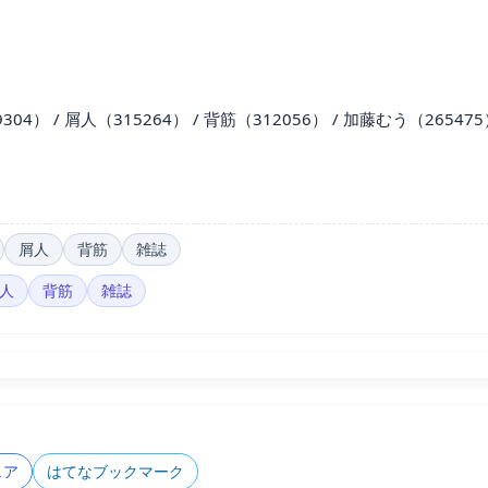
04） / 屑人（315264） / 背筋（312056） / 加藤むう（26547
屑人
背筋
雑誌
人
背筋
雑誌
ェア
はてなブックマーク