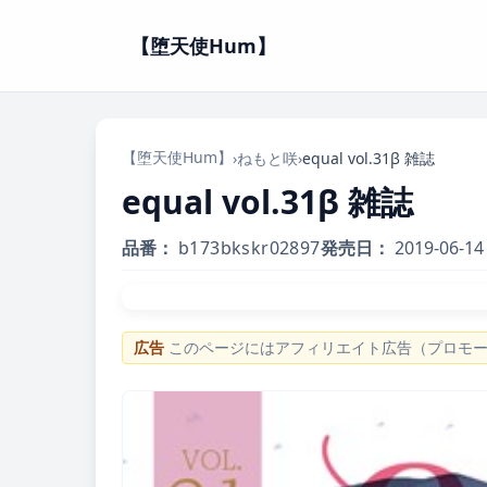
【堕天使Hum】
【堕天使Hum】
›
ねもと咲
›
equal vol.31β 雑誌
equal vol.31β 雑誌
品番：
b173bkskr02897
発売日：
2019-06-14
広告
このページにはアフィリエイト広告（プロモ