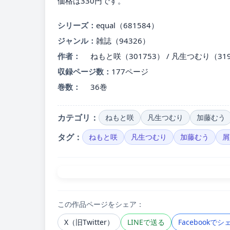
価格は330円です。
シリーズ：
equal（681584）
ジャンル：
雑誌（94326）
作者：
ねもと咲（301753） / 凡生つむり（3193
収録ページ数：
177ページ
巻数：
36巻
カテゴリ：
ねもと咲
凡生つむり
加藤むう
タグ：
ねもと咲
凡生つむり
加藤むう
屑
この作品ページをシェア：
X（旧Twitter）
LINEで送る
Facebookでシ