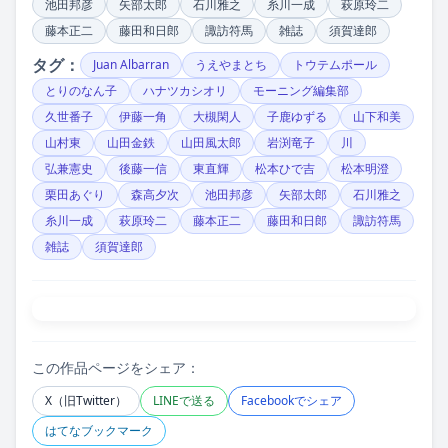
池田邦彦
矢部太郎
石川雅之
糸川一成
萩原玲二
藤本正二
藤田和日郎
諏訪符馬
雑誌
須賀達郎
タグ：
Juan Albarran
うえやまとち
トウテムポール
とりのなん子
ハナツカシオリ
モーニング編集部
久世番子
伊藤一角
大槻閑人
子鹿ゆずる
山下和美
山村東
山田金鉄
山田風太郎
岩渕竜子
川
弘兼憲史
後藤一信
東直輝
松本ひで吉
松本明澄
栗田あぐり
森高夕次
池田邦彦
矢部太郎
石川雅之
糸川一成
萩原玲二
藤本正二
藤田和日郎
諏訪符馬
雑誌
須賀達郎
この作品ページをシェア：
X（旧Twitter）
LINEで送る
Facebookでシェア
はてなブックマーク