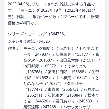
2023-04-06にリリースされた 雑誌に関する作品で
す。 「モーニング 2023年19号 ［2023年4月6日発
売］ 雑誌」。 収録ページ数：422ページです。 販売
価格は430円です。
シリーズ：
モーニング（564736）
ジャンル：
雑誌（94326）
作者：
モーニング編集部（252116） / トウテムポ
ール（247937） / 弘兼憲史（155177） / 森
高夕次（201687） / 山田風太郎（21591） /
池田邦彦（105372） / うえやまとち
（108768） / 藤田和日郎（156888） / 矢部
太郎（167632） / 山下和美（168471） / と
りのなん子（176571） / 久世番子
（187747） / 東直輝（205673） / 萩原玲二
（206211） / 石川雅之（215884） / 松本ひ
で吉（244520） / 栗田あぐり（245633） /
須賀達郎（247268） / ハナツカシオリ