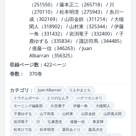
（251550） / 藤本正二（265718） / 川
（270110） / 松本明澄（275943） / 糸川一
成（302169） / 山田金鉄（311214） / 大槻
閑人（318902） / 山村東（325344） / 伊藤
一角（331432） / 岩渕竜子（332400） / 子
鹿ゆずる（335834） / 諏訪符馬（344485）
/ 後藤一信（346263） / Juan
Albarran（356325）
収録ページ数：
422ページ
巻数：
370巻
カテゴリ：
Juan Albarran
うえやまとち
トウテムポール
とりのなん子
ハナツカシオリ
モーニング編集部
久世番子
伊藤一角
大槻閑人
子鹿ゆずる
山下和美
山村東
山田金鉄
山田風太郎
岩渕竜子
川
弘兼憲史
後藤一信
東直輝
松本ひで吉
松本明澄
栗田あぐり
森高夕次