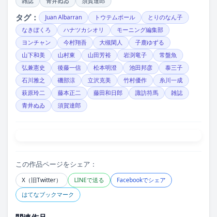
雑誌
青井ぬゐ
須賀達郎
タグ：
Juan Albarran
トウテムポール
とりのなん子
なきぼくろ
ハナツカシオリ
モーニング編集部
ヨンチャン
今村翔吾
大槻閑人
子鹿ゆずる
山下和美
山村東
山田芳裕
岩渕竜子
常盤魚
弘兼憲史
後藤一信
松本明澄
池田邦彦
泰三子
石川雅之
磯部涼
立沢克美
竹村優作
糸川一成
萩原玲二
藤本正二
藤田和日郎
諏訪符馬
雑誌
青井ぬゐ
須賀達郎
この作品ページをシェア：
X（旧Twitter）
LINEで送る
Facebookでシェア
はてなブックマーク