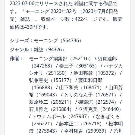
2023-07-06にリリースされた 雑誌に関する作品で
す。 「モーニング 2023年32号 ［2023年7月6日発
売］ 雑誌」。 収録ページ数：422ページです。 販売
価格は430円です。
シリーズ：
モーニング（564736）
ジャンル：
雑誌（94326）
作者：
モーニング編集部（252116） / 須賀達郎
（247268） / 泰三子（303163） / ハナツカ
シオリ（251550） / 池田邦彦（105372） /
弘兼憲史（155177） / 藤田和日郎
（156888） / 山下和美（168471） / 山田芳
裕（169043） / とりのなん子（176571） /
萩原玲二（206211） / 磯部涼（212574） /
石川雅之（215884） / 立沢克美（246440）
/ トウテムポール（247937） / なきぼくろ
（256221） / 藤本正二（265718） / 松本明
澄（275943） / 今村翔吾（299939） / 糸川