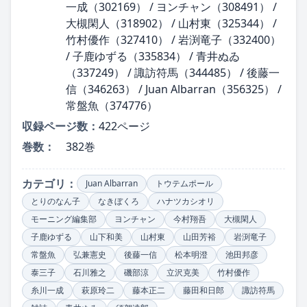
一成（302169） / ヨンチャン（308491） /
大槻閑人（318902） / 山村東（325344） /
竹村優作（327410） / 岩渕竜子（332400）
/ 子鹿ゆずる（335834） / 青井ぬゐ
（337249） / 諏訪符馬（344485） / 後藤一
信（346263） / Juan Albarran（356325） /
常盤魚（374776）
収録ページ数：
422ページ
巻数：
382巻
カテゴリ：
Juan Albarran
トウテムポール
とりのなん子
なきぼくろ
ハナツカシオリ
モーニング編集部
ヨンチャン
今村翔吾
大槻閑人
子鹿ゆずる
山下和美
山村東
山田芳裕
岩渕竜子
常盤魚
弘兼憲史
後藤一信
松本明澄
池田邦彦
泰三子
石川雅之
磯部涼
立沢克美
竹村優作
糸川一成
萩原玲二
藤本正二
藤田和日郎
諏訪符馬