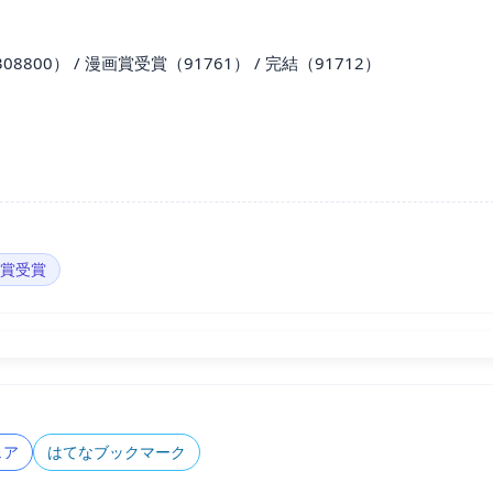
8800） / 漫画賞受賞（91761） / 完結（91712）
賞受賞
ェア
はてなブックマーク