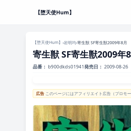
【堕天使Hum】
【堕天使Hum】
›
岩明均
›
寄生獣 SF寄生獣2009年8月
寄生獣 SF寄生獣2009年
品番：
b900dkds01941
発売日：
2009-08-26
広告
このページにはアフィリエイト広告（プロモ