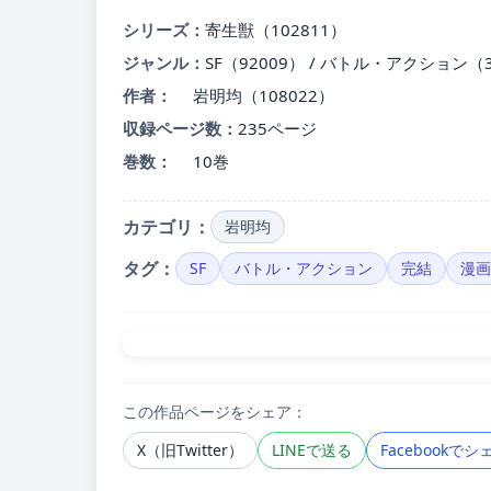
シリーズ：
寄生獣（102811）
ジャンル：
SF（92009） / バトル・アクション（30
作者：
岩明均（108022）
収録ページ数：
235ページ
巻数：
10巻
カテゴリ：
岩明均
タグ：
SF
バトル・アクション
完結
漫画
この作品ページをシェア：
X（旧Twitter）
LINEで送る
Facebookでシ