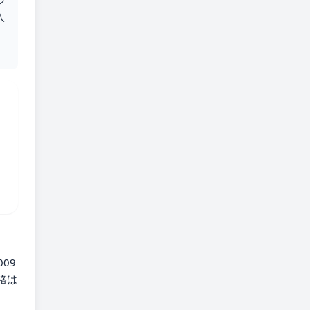
ル
入
09
格は