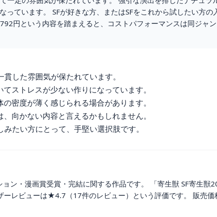
して一定の雰囲気が保たれています。 強引な演出を排したナチュラ
っています。 SFが好きな方、またはSFをこれから試したい方の
・792円という内容を踏まえると、コストパフォーマンスは同ジャン
一貫した雰囲気が保たれています。
いてストレスが少ない作りになっています。
体の密度が薄く感じられる場合があります。
は、向かない内容と言えるかもしれません。
楽しみたい方にとって、手堅い選択肢です。
アクション・漫画賞受賞・完結に関する作品です。 「寄生獣 SF寄生獣20
ーザーレビューは★4.7（17件のレビュー）という評価です。 販売価