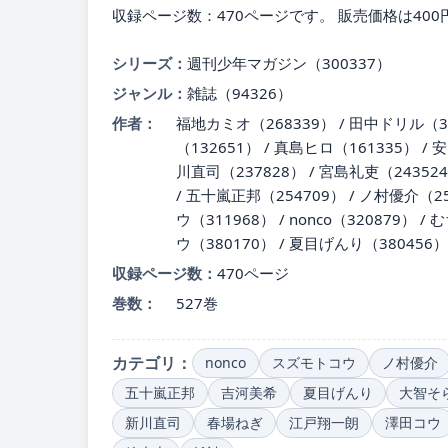
収録ページ数：470ページです。 販売価格は400
シリーズ：
週刊少年マガジン（300337）
ジャンル：
雑誌（94326）
作者：
福地カミオ（268339） / 田中ドリル（32
（132651） / 真島ヒロ（161335） / 
川直司（237828） / 宮島礼吏（243524
/ 五十嵐正邦（254709） / ノ村優介（25
ウ（311968） / nonco（320879） /
ウ（380170） / 夏目げんり（380456）
収録ページ数：
470ページ
巻数：
527巻
カテゴリ：
nonco
スズモトコウ
ノ村優介
五十嵐正邦
吉河美希
夏目げんり
大智そ
新川直司
春場ねぎ
江戸翔一朗
澤田コウ