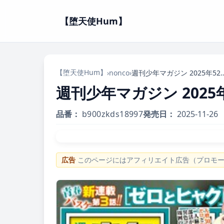
【堕天使Hum】
【堕天使Hum】
›
nonco
›
週刊少年マガジン 2025年52号［20
週刊少年マガジン 2025年
品番：
b900zkds18997
発売日：
2025-11-26
広告
このページにはアフィリエイト広告（プロモ