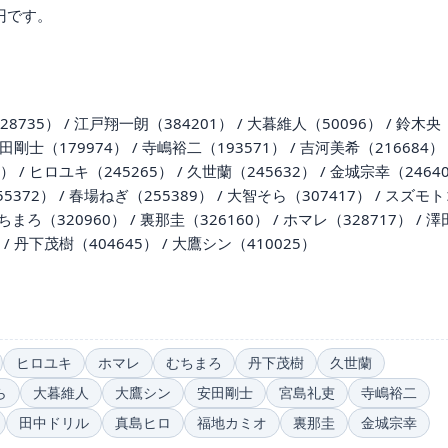
円です。
8735） / 江戸翔一朗（384201） / 大暮維人（50096） / 鈴木央
安田剛士（179974） / 寺嶋裕二（193571） / 吉河美希（216684） 
） / ヒロユキ（245265） / 久世蘭（245632） / 金城宗幸（2464
5372） / 春場ねぎ（255389） / 大智そら（307417） / スズモ
 むちまろ（320960） / 裏那圭（326160） / ホマレ（328717） / 
 / 丹下茂樹（404645） / 大鷹シン（410025）
ヒロユキ
ホマレ
むちまろ
丹下茂樹
久世蘭
ら
大暮維人
大鷹シン
安田剛士
宮島礼吏
寺嶋裕二
田中ドリル
真島ヒロ
福地カミオ
裏那圭
金城宗幸