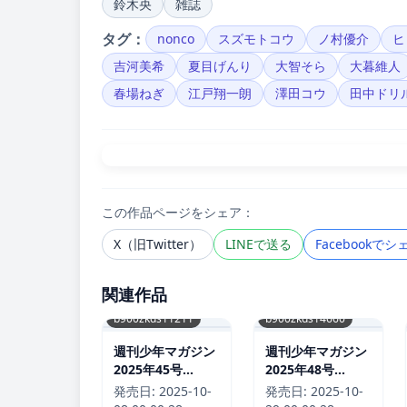
鈴木央
雑誌
タグ：
nonco
スズモトコウ
ノ村優介
ヒ
吉河美希
夏目げんり
大智そら
大暮維人
春場ねぎ
江戸翔一朗
澤田コウ
田中ドリ
この作品ページをシェア：
X（旧Twitter）
LINEで送る
Facebookでシ
関連作品
b900zkds11211
b900zkds14660
週刊少年マガジン
週刊少年マガジン
2025年45号
2025年48号
［2025年10月8日
［2025年10月29
発売日:
2025-10-
発売日:
2025-10-
発売］
日発売］