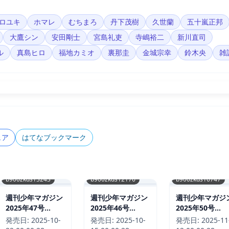
ロユキ
ホマレ
むちまろ
丹下茂樹
久世蘭
五十嵐正邦
大鷹シン
安田剛士
宮島礼吏
寺嶋裕二
新川直司
ル
真島ヒロ
福地カミオ
裏那圭
金城宗幸
鈴木央
雑
ェア
はてなブックマーク
b900zkds13243
b900zkds12176
b900zkds16747
週刊少年マガジン
週刊少年マガジン
週刊少年マガジ
2025年47号
2025年46号
2025年50号
［2025年10月22
［2025年10月15
［2025年11月1
発売日:
2025-10-
発売日:
2025-10-
発売日:
2025-11
日発売］
日発売］
日発売］