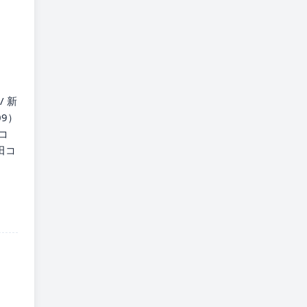
/ 新
09）
トコ
澤田コ