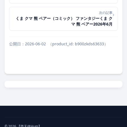
次の記事
›
くま クマ 熊 ベアー（コミック） ファンタジーくま ク
マ 熊 ベアー2026年6月
公開日：2026-06-02
（product_id: b900zkds63633）
© 2026 【堕天使Hum】