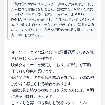
「美醜逆転世界のクレリック 〜美醜と貞操観念が逆転し
た異世界で僧侶になりました。淫欲の呪いを解くために
ハーレムパーティで『儀式』します〜」はDMM /
FANZAで配信中の作品です。 全体的にテンポよく進む構
成で、最後まで飽きさせない仕上がりです。 異世界系系
のジャンルが好きで、自然な雰囲気の作品を探している
方に特にお勧めです。
オーソドックスな流れの中に異世界系らしさが随
所に感じられる一作です。
映像クオリティが安定しており、細部まで丁寧に
作られた印象を受けます。
短時間に多くの見せ場を求める方には、全体の密
度が薄く感じられる場合があります。
複数の見せ場や多様な演出を求める方には、単調
に映る可能性があります。
じっくりと雰囲気を楽しむ視聴スタイルの方に