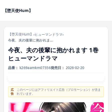
【堕天使Hum】
【堕天使Hum】
›
ヒューマンドラマ
›
今夜、夫の後輩に抱かれます 1巻 ヒューマンドラマ
今夜、夫の後輩に抱かれます 1巻
ヒューマンドラマ
品番：
k269aamkm07356
発売日：
2026-02-20
広
このページにはアフィリエイト広告（プロモーション）が含ま
告
れています。