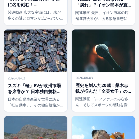
に名を刻む！
「戻れ」？イオン熊本が直
「Ryukihyodo」命名に見
面した危機と指示の真意
関連動画 広大な宇宙には、未だ
関連動画 先日、イオン熊本の店
るスペースデータCSOの軌
多くの謎とロマンが広がっていま
舗運営会社が、ある緊急事態にお
跡
す。そんな宇宙に、日本の名前が
いて「爆発前、館内へ戻るよう指
また一つ刻まれるという歴史的な
示した」というニュースが大きな
快挙が発表されました。 国際天
波紋を呼んでいます。通常、危険
文学連合（IAU）が、スペースデ
が迫れば避難が最優先されるは
ータ株式会社のCSO（最高戦略責
ず。一体なぜ、このような異例の
任者） […]
指示が出され […]
2026-08-03
2026-08-03
歴史を刻んだ20歳！桑木志
スズキ「軽」EVが欧州市場
帆が掴んだ「全英女子」の
を席巻か？ 日本独自規格で
栄冠と日本勢連覇の軌跡
グローバルEV戦線に新風を
関連動画 ゴルフファンのみなさ
日本の自動車産業が世界に誇る
吹き込む戦略
ん、そしてスポーツの感動を愛す
「軽自動車」。その独自規格から
る全ての方へ！ 日本女子ゴルフ
生まれた「軽」EVが、まさかの
界に新たなヒロインが誕生しまし
欧州市場に輸出されるという驚き
た！ 2024年8月25日、スコット
のニュースが飛び込んできまし
ランドのセントアンドリュース・
た。仕掛けるのは、コンパクトカ
オールドコースで開催された「全
ーの雄スズキ。欧州のEV市場