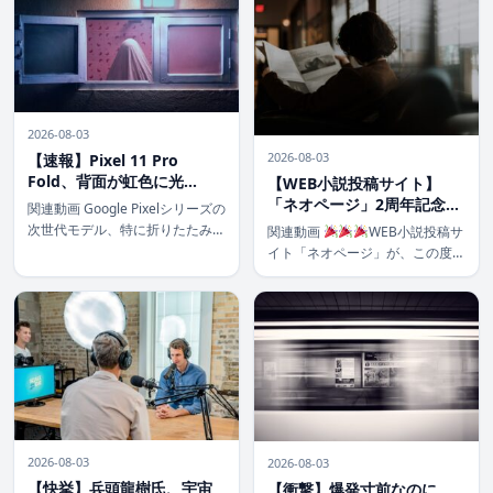
けECにおいては、言語の壁や文
ました。災害発生という緊急事態
化の違い、決済方法の多様性な
下での不適 […]
ど、乗り越えるべき課題が山積し
ています。そん […]
2026-08-03
2026-08-03
【速報】Pixel 11 Pro
Fold、背面が虹色に光
【WEB小説投稿サイト】
る？！公式風画像リークで
「ネオページ」2周年記念！
関連動画 Google Pixelシリーズの
判明した未来のデザイン
今こそ小説を書き始めるべ
次世代モデル、特に折りたたみス
関連動画
WEB小説投稿サ
き理由と豪華キャンペーン
マートフォンの進化は、常にテク
イト「ネオページ」が、この度め
を徹底解説！
ノロジー愛好家の注目を集めてい
でたくサービス開始2周年を迎え
ます。今回、「Pixel 11 Pro
ました！
日頃から「ネオ
Fold」とみられる公式風のレンダ
ページ」をご利用の皆様、そして
リング画像が […]
これからWEB小説を始めてみた
いと思っている皆様、こんにち
は！ 数多 […]
2026-08-03
2026-08-03
【快挙】兵頭龍樹氏、宇宙
【衝撃】爆発寸前なのに