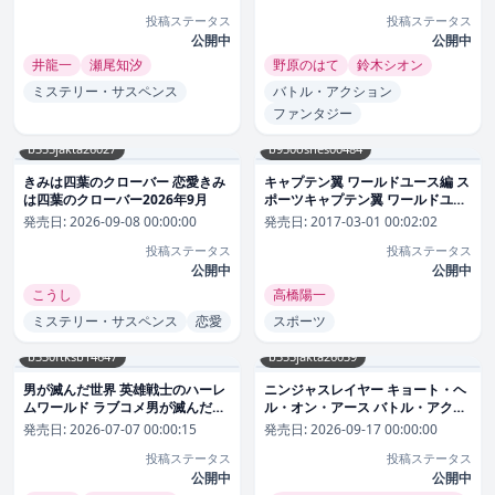
きと、熊本 […]
投稿ステータス
投稿ステータス
公開中
公開中
井龍一
瀬尾知汐
野原のはて
鈴木シオン
ミステリー・サスペンス
バトル・アクション
ファンタジー
b355jakta26027
b950oshes00484
きみは四葉のクローバー 恋愛きみ
キャプテン翼 ワールドユース編 ス
は四葉のクローバー2026年9月
ポーツキャプテン翼 ワールドユー
ス編2017年3月
発売日:
2026-09-08 00:00:00
発売日:
2017-03-01 00:02:02
投稿ステータス
投稿ステータス
公開中
公開中
こうし
高橋陽一
ミステリー・サスペンス
恋愛
スポーツ
b330ftksb14647
b355jakta26039
男が滅んだ世界 英雄戦士のハーレ
ニンジャスレイヤー キョート・ヘ
ムワールド ラブコメ男が滅んだ世
ル・オン・アース バトル・アクシ
界 英雄戦士のハーレムワールド
ョンニンジャスレイヤー キョー
発売日:
2026-07-07 00:00:15
発売日:
2026-09-17 00:00:00
2026年7月
ト・ヘル・オン・アース2026年9
投稿ステータス
投稿ステータス
月
公開中
公開中