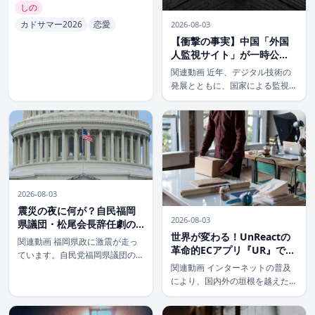
しの
カドサマー2026
恋愛
2026-08-03
【衝撃の事実】中国「外国
人監視サイト」が一時公
開！日米記者の名前も流
関連動画 近年、デジタル技術の
出、その全貌とは？
発展とともに、国家による監視の
目は日増しに厳しくなっていま
す。そんな中、中国当局が運営し
ているとみられる外国人監視用の
ウェブサイトが、一時的に一般公
開されてしまうという衝撃的なニ
ュースが報じ […]
2026-08-03
震災の夜に何が？自民福岡
2026-08-03
県議団・松尾会長辞任劇の
世界が変わる！UnReactの
真相と問われる政治倫理
関連動画 福岡県政に激震が走っ
革命的ECアプリ『UR』で海
ています。自民党福岡県議団のト
外販売の未来を掴め！
関連動画 インターネットの普及
ップである松尾統章会長が、「地
により、国内外の垣根を越えた
震発生の夜」に政治資金パーティ
EC（電子商取引）が当たり前に
ーを開催していた問題を受け、辞
なりました。しかし、特に海外向
任の意向を固めたことが報じられ