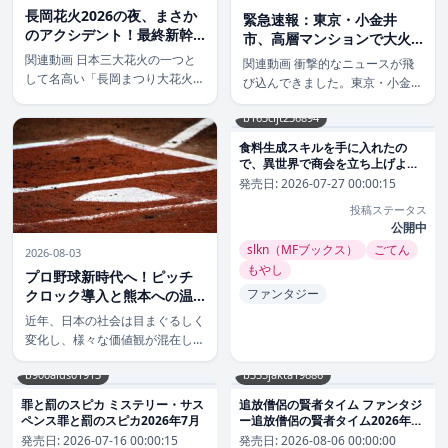
長岡花火2026の夜、まさか
緊急速報：東京・小金井
のアクシデント！最終新幹
市、高層マンションで大火
線難民124名がアオーレで過
災発生！安否不明者の状況
関連動画 日本三大花火の一つと
関連動画 衝撃的なニュースが飛
ごした真実
は？
して名高い「長岡まつり大花火大
び込んできました。東京・小金井
会」。2026年も例年通り、多く
市の13階建てマンションで、大
の観客を魅了しましたが、その興
b163cijt236894
規模な火災が発生したとの速報が
奮の裏で、予期せぬ事態が発生し
入りました。現場は騒然としてお
食料生成スキルを手に入れたの
ていたことが続報として明らかに
り、特に「6人が逃げ遅れている
で、異世界で商会を立ち上げよう
なりました。 3日夜、花火大会の
可能性がある」という情報が、さ
と思います ファンタジー食料生成
発売日:
2026-07-27 00:00:15
余韻に […]
スキルを手に入れたので、異世界
らなる緊迫 […]
投稿ステータス
で商会を立ち上げようと思います
2026年7月
公開中
slkn（MFブックス）
ごてん
2026-08-03
もやし
プロ野球新時代へ！ピッチ
ファンタジー
クロック導入と熊本への温
かい支援に見る、変化と共
近年、日本の社会は目まぐるしく
生の日本
変化し、様々な価値観が混在して
います。そんな中、スポーツ界の
b900alds01913
b355jakta19686
進化を象徴するニュースと、温か
い社会貢献のニュースが同時に話
罪と罰のスピカ ミステリー・サス
追放僧侶の賢者タイム ファンタジ
題となりました。今回は、プロ野
ペンス罪と罰のスピカ2026年7月
ー追放僧侶の賢者タイム2026年8
球の「ピッチクロック」導入の動
月
発売日:
2026-07-16 00:00:15
発売日:
2026-08-06 00:00:00