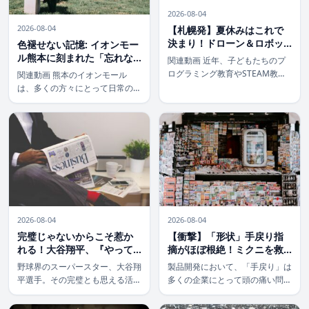
2026-08-04
2026-08-04
【札幌発】夏休みはこれで
決まり！ドローン＆ロボッ
色褪せない記憶: イオンモー
トで未来を創るキッズイベ
ル熊本に刻まれた「忘れな
関連動画 近年、子どもたちのプ
ント体験記
いよ」の誓い
ログラミング教育やSTEAM教育
関連動画 熊本のイオンモール
への関心が高まっていますね。
は、多くの方々にとって日常の一
「うちの子にも何か特別な体験を
部であり、賑わいの場所です。し
させてあげたいけど、何から始め
かし、そこには決して忘れてはな
たらいいの？」と悩む保護者の方
らない、悲しくも尊い記憶が刻ま
も多いのではないでしょうか。
れています。かつて７人もの尊い
そんな皆さ […]
命が犠牲になったあの日から、時
が経ってもな […]
2026-08-04
2026-08-04
【衝撃】「形状」手戻り指
完璧じゃないからこそ惹か
摘がほぼ根絶！ミクニを救
れる！大谷翔平、『やって
ったScene Workspaceの秘
もうた』走塁ミスに隠され
製品開発において、「手戻り」は
野球界のスーパースター、大谷翔
密
た真のチャレンジ精神
多くの企業にとって頭の痛い問題
平選手。その完璧とも思える活躍
です。特に「形状」に関する手戻
ぶりに、世界中のファンが熱狂し
り指摘は、設計から製造、さらに
ています。しかし、そんな彼でも