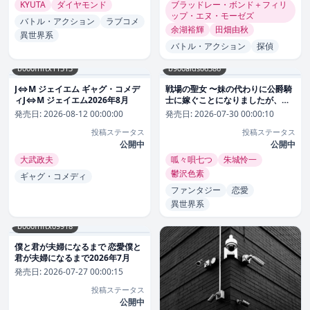
KYUTA
ダイヤモンド
ブラッドレー・ボンド＋フィリ
ップ・エヌ・モーゼズ
バトル・アクション
ラブコメ
余湖裕輝
田畑由秋
異世界系
バトル・アクション
探偵
b000fhftx11513
b900alds06386
J⇔M ジェイエム ギャグ・コメデ
戦場の聖女 〜妹の代わりに公爵騎
ィJ⇔M ジェイエム2026年8月
士に嫁ぐことになりましたが、今
は幸せです〜 恋愛戦場の聖女 〜妹
発売日:
2026-08-12 00:00:00
発売日:
2026-07-30 00:00:10
の代わりに公爵騎士に嫁ぐことに
投稿ステータス
投稿ステータス
なりましたが、今は幸せです〜
公開中
2026年7月
公開中
大武政夫
呱々唄七つ
朱城怜一
鬱沢色素
ギャグ・コメディ
ファンタジー
恋愛
異世界系
b000fhftx09918
僕と君が夫婦になるまで 恋愛僕と
君が夫婦になるまで2026年7月
発売日:
2026-07-27 00:00:15
投稿ステータス
公開中