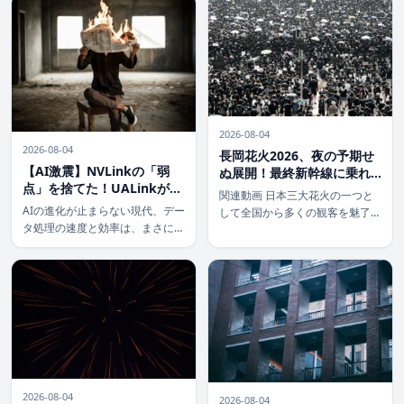
は顧客とのやり取りに至るまで、
時に「人間らしい」一面を見せる
開発全体のスケジュールとコスト
ことがあります。先日報じられた
に甚大な影響を及ぼします。 し
『やってもうた…』走塁ミス。レ
かし、そん […]
ッドソック […]
2026-08-04
2026-08-04
長岡花火2026、夜の予期せ
【AI激震】NVLinkの「弱
ぬ展開！最終新幹線に乗れ
点」を捨てた！UALinkが拓
なかった124人の一夜とアオ
関連動画 日本三大花火の一つと
くデータ転送の新常識
ーレ長岡の奮闘
AIの進化が止まらない現代、デー
して全国から多くの観客を魅了す
タ処理の速度と効率は、まさに生
る長岡花火。その壮大な光の祭典
命線です。特に、GPU（グラフ
の裏で、2026年8月3日の夜、予
ィックス処理装置）を多用する大
期せぬ事態が発生しました。花火
規模AIモデルの学習においては、
の感動冷めやらぬ中、最終新幹線
いかにGPU間でデータを高速か
に乗車できなかった124名が、翌
つ正確にやり取りするかが、性能
朝ま […]
を大き […]
2026-08-04
2026-08-04