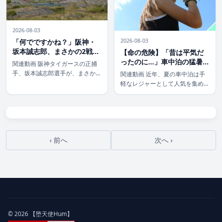
英女 […]
は、テスラやVW […]
2026-08-03
2026-08-03
「何でですかね？」阪神・
坂本誠志郎、まさかの2戦連
【命の危険】「昔は平気だ
発！衝撃の打棒覚醒に迫る
ったのに…」車中泊の猛暑、
関連動画 阪神タイガースの正捕
10年前と別次元の「しんど
手、坂本誠志郎選手が、まさかの
関連動画 近年、夏の車中泊は手
さ」対策必須の理由
打棒覚醒を見せています！ 先日
軽なレジャーとして人気を集めて
行われた試合で、キャリア初の1
いますが、「10年前とは明らか
試合2本塁打という快挙を達成。
に違う」と警鐘を鳴らす声が上が
しかも、前日からの2試合連続ホ
っています。特にこの夏、猛暑に
ームランという、本人も「何でで
よる高齢者の死亡事故が報じられ
すかね？」 […]
るなど、車中泊での熱中症リスク
‹ 前へ
次へ ›
は深刻化の […]
© 2026 【堕天使Hum】