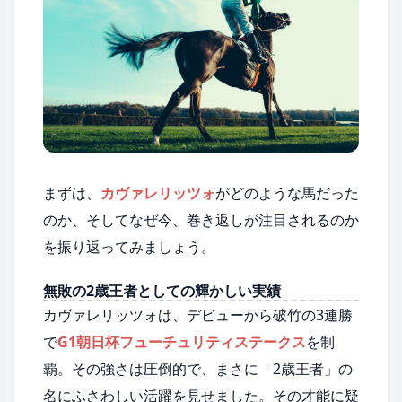
まずは、
カヴァレリッツォ
がどのような馬だった
のか、そしてなぜ今、巻き返しが注目されるのか
を振り返ってみましょう。
無敗の2歳王者としての輝かしい実績
カヴァレリッツォは、デビューから破竹の3連勝
で
G1朝日杯フューチュリティステークス
を制
覇。その強さは圧倒的で、まさに「2歳王者」の
名にふさわしい活躍を見せました。その才能に疑