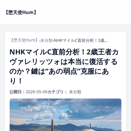
【堕天使Hum】
【堕天使Hum】
›
未分類
›
NHKマイルC直前分析！2歳王者カヴァレリッツォは本当に復活するのか？鍵は”あの弱点”克服にあり！
NHKマイルC直前分析！2歳王者カ
ヴァレリッツォは本当に復活する
のか？鍵は”あの弱点”克服にあ
り！
公開日：
2026-05-09
カテゴリ：
未分類