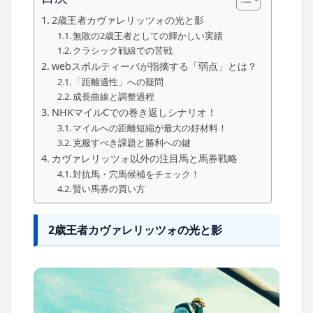
2歳王者カヴァレリッツォの光と影
無敗の2歳王者としての輝かしい実績
クラシック戦線での苦戦
webスポルティーバが指摘する「弱点」とは？
「距離適性」への疑問
成長曲線と調整過程
NHKマイルCでの巻き返しシナリオ！
マイルへの距離短縮が最大の好材料！
克服すべき課題と勝利への鍵
カヴァレリッツォ以外の注目馬と馬券戦略
対抗馬・穴馬候補をチェック！
賢い馬券の買い方
2歳王者カヴァレリッツォの光と影