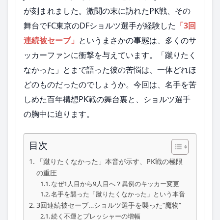
が刻まれました。激闘の末に訪れたPK戦、その
舞台でFC東京のDFショルツ選手が経験した
「3回
連続被セーブ」
というまさかの事態は、多くのサ
ッカーファンに衝撃を与えています。「蹴りたく
なかった」とまで語った彼の苦悩は、一体どれほ
どのものだったのでしょうか。今回は、名手を苦
しめた百年構想PK戦の舞台裏と、ショルツ選手
の胸中に迫ります。
目次
「蹴りたくなかった」本音が示す、PK戦の極限
の重圧
なぜ1人目から9人目へ？異例のキッカー変更
名手を襲った「蹴りたくなかった」という本音
3回連続被セーブ…ショルツ選手を襲った“魔物”
続く不運とプレッシャーの増幅