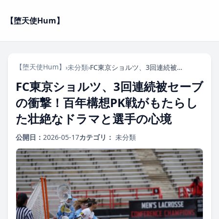
【堕天使Hum】
【堕天使Hum】
›
未分類
›
FC東京ショルツ、3回連続被セーブの衝撃！百年構想PK戦がもたらした壮絶なドラマと選手の心境
FC東京ショルツ、3回連続被セーブ
の衝撃！百年構想PK戦がもたらし
た壮絶なドラマと選手の心境
公開日：
2026-05-17
カテゴリ：
未分類