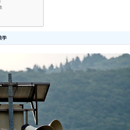
性
性
美学