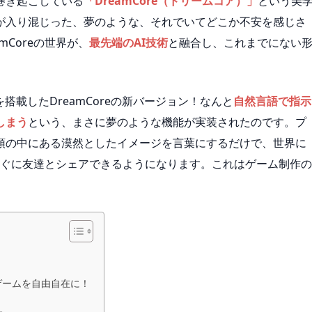
巻き起こしている
「DreamCore（ドリームコア）」
という美
が入り混じった、夢のような、それでいてどこか不安を感じさ
mCoreの世界が、
最先端のAI技術
と融合し、これまでにない
。
搭載したDreamCoreの新バージョン！なんと
自然言語で指示
しまう
という、まさに夢のような機能が実装されたのです。プ
頭の中にある漠然としたイメージを言葉にするだけで、世界に
し、すぐに友達とシェアできるようになります。これはゲーム制作の
eゲームを自由自在に！