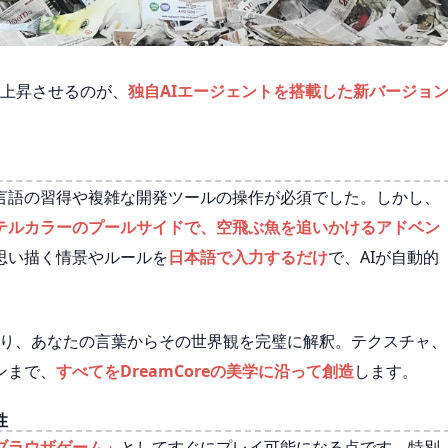
次元上昇させるのが、
独自AIエージェントを搭載した新バージョ
言語の習得や複雑な開発ツールの操作が必須でした。しかし、
テルカラーのプールサイドで、空飛ぶ魚を追いかけるアドベン
思い描く情景やルールを
日本語で入力するだけ
で、AIが自動的
しており、あなたの言葉からその世界観を完璧に解釈。テクスチャ、
ンまで、
すべてをDreamCoreの美学に沿って創造
します。
性
ブラウザゲーム」
としてすぐにプレイ可能になる点です。特別