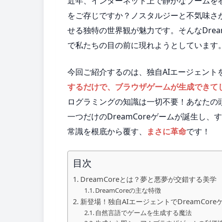
近年、インターネット上で静かなブームを
をご存じですか？ノスタルジーと不気味さ
せる独特の世界観が魅力です。そんなDrea
で私たちの目の前に現れようとしています
今回ご紹介するのは、独自AIエージェントを
するだけで、ブラウザゲームが生成できて
ログラミングの知識は一切不要！あなたの
一つだけのDreamCoreゲームが誕生
常識を根底から覆す、
まさに革命
です！
目次
DreamCoreとは？夢と悪夢が交錯する美学
DreamCoreの主な特徴
新登場！独自AIエージェントでDreamCor
自然言語でゲームを生成する魔法