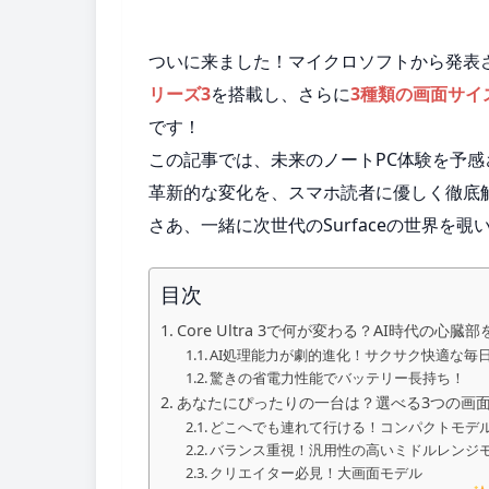
ついに来ました！マイクロソフトから発表
リーズ3
を搭載し、さらに
3種類の画面サイ
です！
この記事では、未来のノートPC体験を予感させる新型
革新的な変化を、スマホ読者に優しく徹底
さあ、一緒に次世代のSurfaceの世界を
目次
Core Ultra 3で何が変わる？AI時代の心臓
AI処理能力が劇的進化！サクサク快適な毎
驚きの省電力性能でバッテリー長持ち！
あなたにぴったりの一台は？選べる3つの画
どこへでも連れて行ける！コンパクトモデ
バランス重視！汎用性の高いミドルレンジ
クリエイター必見！大画面モデル