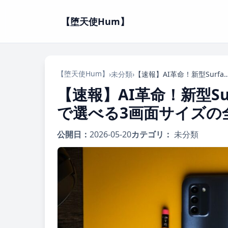
【堕天使Hum】
【堕天使Hum】
›
未分類
›
【速報】AI革命！新型Surface Laptop、Core Ultra 3
【速報】AI革命！新型Surfa
で選べる3画面サイズの
公開日：
2026-05-20
カテゴリ：
未分類