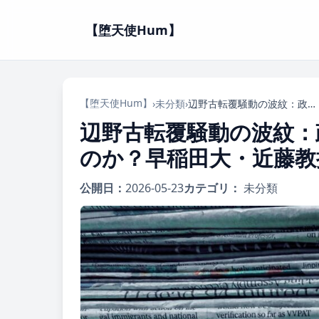
【堕天使Hum】
【堕天使Hum】
›
未分類
›
辺野古転覆騒動の波紋：政府は「政治的中立性」を語れるのか？早稲田大・近藤教授が斬る！
辺野古転覆騒動の波紋：
のか？早稲田大・近藤教
公開日：
2026-05-23
カテゴリ：
未分類