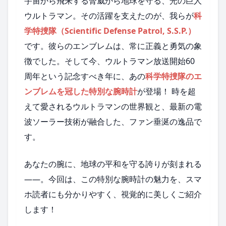
宇宙から飛来する脅威から地球を守る、光の巨人
ウルトラマン。その活躍を支えたのが、我らが
科
学特捜隊（Scientific Defense Patrol, S.S.P.）
です。彼らのエンブレムは、常に正義と勇気の象
徴でした。そして今、ウルトラマン放送開始60
周年という記念すべき年に、あの
科学特捜隊のエ
ンブレムを冠した特別な腕時計
が登場！ 時を超
えて愛されるウルトラマンの世界観と、最新の電
波ソーラー技術が融合した、ファン垂涎の逸品で
す。
あなたの腕に、地球の平和を守る誇りが刻まれる
――。今回は、この特別な腕時計の魅力を、スマ
ホ読者にも分かりやすく、視覚的に美しくご紹介
します！