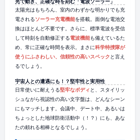
光で動き、正確な時を刻む「電波ソーラー」
太陽光はもちろん、室内のわずかな明かりでも充
電される
ソーラー充電機能
を搭載。面倒な電池交
換はほとんど不要です。さらに、標準電波を受信
して時刻を自動修正する
電波機能
も備えているた
め、常に正確な時間を表示。まさに
科学特捜隊が
使うにふさわしい、信頼性の高いスペック
と言え
るでしょう。
宇宙人との遭遇にも！？堅牢性と実用性
日常使いに耐えうる
堅牢なボディ
と、スタイリッ
シュながら視認性の高い文字盤は、どんなシーン
にもマッチします。会議中、デート中、あるいは
ちょっとした地球防衛活動中（！？）にも、あな
たの頼れる相棒となるでしょう。