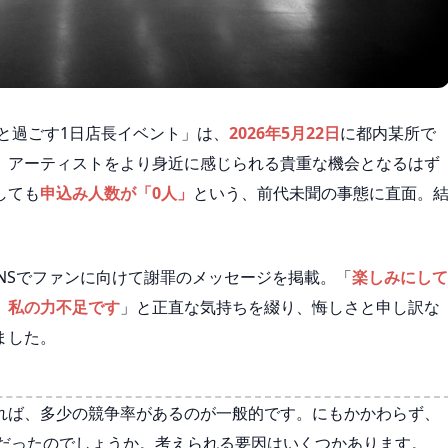
Nと過ごす1日店長イベント」は、
2026年5月22日
に都内某所で
、アーティストをより身近に感じられる貴重な機会となるはず
しても
申込み人数が「0人」
という、前代未聞の事態に直面。
SNSでファンに向けて謝罪のメッセージを掲載。「
楽しみにして
。私の力不足です
」と正直な気持ちを綴り、悔しさと申し訳な
ました。
れば、多少の競争率があるのが一般的です。にもかかわらず、
」だったのでしょうか。考えられる要因はいくつかあります。