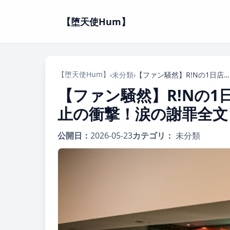
【堕天使Hum】
【堕天使Hum】
›
未分類
›
【ファン騒然】R!Nの1日店長イベント、申込「0人」で中止の衝撃！涙の謝罪全文と再起への道
【ファン騒然】R!Nの
止の衝撃！涙の謝罪全文
公開日：
2026-05-23
カテゴリ：
未分類