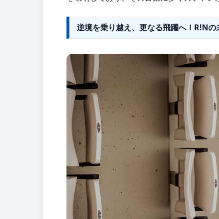
逆境を乗り越え、更なる飛躍へ！R!Nの