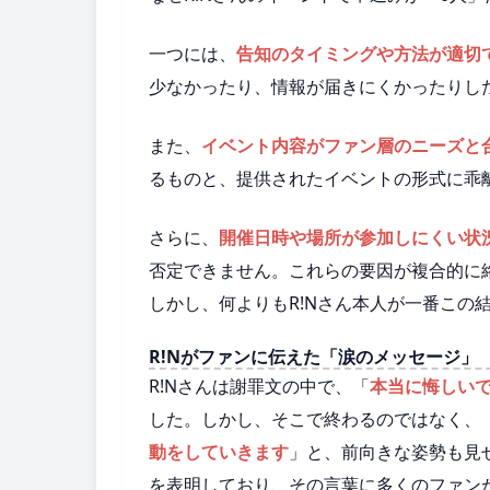
一つには、
告知のタイミングや方法が適切
少なかったり、情報が届きにくかったりし
また、
イベント内容がファン層のニーズと
るものと、提供されたイベントの形式に乖
さらに、
開催日時や場所が参加しにくい状
否定できません。これらの要因が複合的に
しかし、何よりもR!Nさん本人が一番この
R!Nがファンに伝えた「涙のメッセージ」
R!Nさんは謝罪文の中で、「
本当に悔しい
した。しかし、そこで終わるのではなく、
動をしていきます
」と、前向きな姿勢も見
を表明しており、その言葉に多くのファン