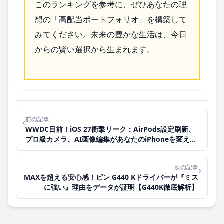
このランキングを参考に、ぜひあなたの理
想の「高配当ポートフォリオ」を構築して
みてください。未来の豊かな生活は、今日
からの賢い選択から生まれます。
前の記事
‹
WWDC目前！iOS 27衝撃リーク：AirPods設定刷新、
プロ級カメラ、AI画像編集があなたのiPhoneを変え
る！
次の記事
›
MAXを超える安心感！ピン G440 Kドライバーが『ミス
に強い』理由をデータが証明【G440K徹底解析】