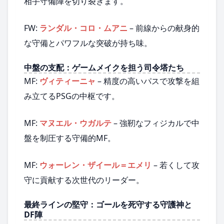
相手守備陣を切り裂きます。
FW:
ランダル・コロ・ムアニ
– 前線からの献身的
な守備とパワフルな突破が持ち味。
中盤の支配：ゲームメイクを担う司令塔たち
MF:
ヴィティーニャ
– 精度の高いパスで攻撃を組
み立てるPSGの中枢です。
MF:
マヌエル・ウガルテ
– 強靭なフィジカルで中
盤を制圧する守備的MF。
MF:
ウォーレン・ザイール＝エメリ
– 若くして攻
守に貢献する次世代のリーダー。
最終ラインの堅守：ゴールを死守する守護神と
DF陣