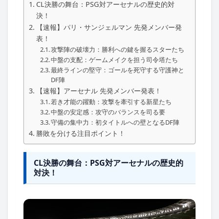
CL決勝の舞台：PSG対アーセナルの歴史的対
決！
【速報】パリ・サンジェルマン 先発メンバー発
表！
攻撃陣の破壊力：勝利への鍵を握るスターたち
中盤の支配：ゲームメイクを担う司令塔たち
最終ラインの堅守：ゴールを死守する守護神と
DF陣
【速報】アーセナル 先発メンバー発表！
若き才能の躍動：攻撃を牽引する新星たち
中盤の安定感：攻守のバランスを司る要
守備の集中力：初タイトルへの壁となるDF陣
勝敗を分ける注目ポイント！
CL決勝の舞台：PSG対アーセナルの歴史的
対決！