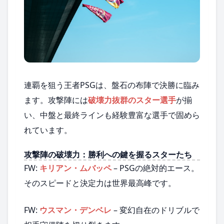
連覇を狙う王者PSGは、盤石の布陣で決勝に臨み
ます。攻撃陣には
破壊力抜群のスター選手
が揃
い、中盤と最終ラインも経験豊富な選手で固めら
れています。
攻撃陣の破壊力：勝利への鍵を握るスターたち
FW:
キリアン・ムバッペ
– PSGの絶対的エース。
そのスピードと決定力は世界最高峰です。
FW:
ウスマン・デンベレ
– 変幻自在のドリブルで