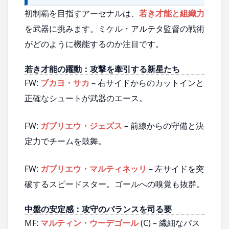
初制覇を目指すアーセナルは、
若き才能と組織力
を武器に挑みます。ミケル・アルテタ監督の戦術
がどのように機能するのか注目です。
若き才能の躍動：攻撃を牽引する新星たち
FW:
ブカヨ・サカ
– 右サイドからのカットインと
正確なシュートが武器のエース。
FW:
ガブリエウ・ジェズス
– 前線からの守備と決
定力でチームを鼓舞。
FW:
ガブリエウ・マルティネッリ
– 左サイドを突
破するスピードスター。ゴールへの嗅覚も抜群。
中盤の安定感：攻守のバランスを司る要
MF:
マルティン・ウーデゴール
(C) – 繊細なパス