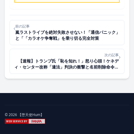
前の記事
‹
嵐ラストライブを絶対失敗させない！「通信パニック」
と「「カラオケ争奪戦」を乗り切る完全対策
次の記事
›
【速報】トランプ氏「恥を知れ！」怒り心頭！ケネデ
ィ・センター改称「違法」判決の衝撃と名前削除命令の
行方
© 2026 【堕天使Hum】