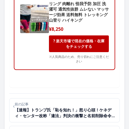
リング 肉離れ 怪我予防 加圧 洗
濯可 通気性抜群 ムレない マッサ
ージ効果 送料無料 トレッキング
山登り ハイキング
¥8,250
? 楽天市場で現在の価格・在庫
をチェックする
※人気商品のため、売り切れにご注意くだ
さい
前の記事
‹
【速報】トランプ氏「恥を知れ！」怒り心頭！ケネデ
ィ・センター改称「違法」判決の衝撃と名前削除命令の
行方