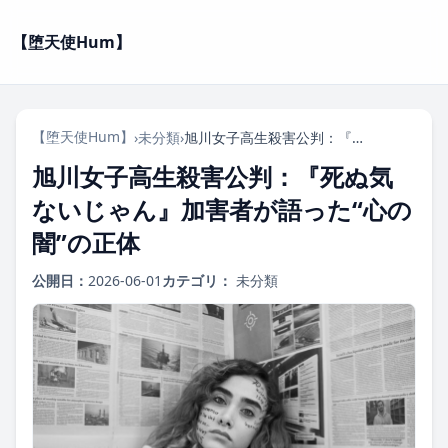
【堕天使Hum】
【堕天使Hum】
›
未分類
›
旭川女子高生殺害公判：『死ぬ気ないじゃん』加害者が語った“心の闇”の正体
旭川女子高生殺害公判：『死ぬ気
ないじゃん』加害者が語った“心の
闇”の正体
公開日：
2026-06-01
カテゴリ：
未分類