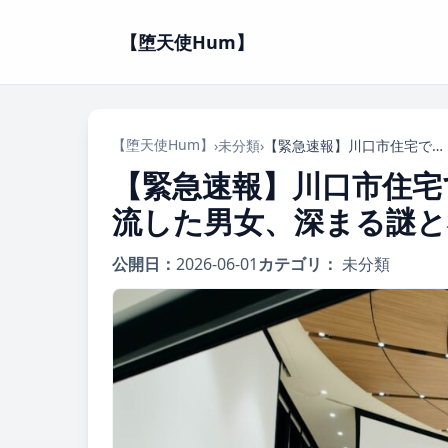
【堕天使Hum】
【堕天使Hum】
›
未分類
›
【緊急速報】川口市住宅で起きたケアマネ通報事件：血を流した男女、深まる謎と社会への問い
【緊急速報】川口市住宅
流した男女、深まる謎と
公開日：
2026-06-01
カテゴリ：
未分類