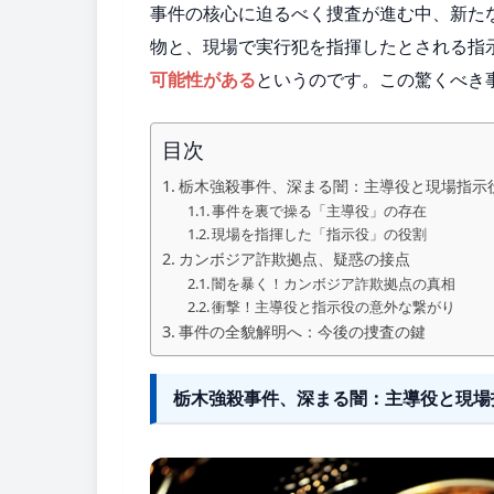
事件の核心に迫るべく捜査が進む中、新た
物と、現場で実行犯を指揮したとされる指
可能性がある
というのです。この驚くべき
目次
栃木強殺事件、深まる闇：主導役と現場指示
事件を裏で操る「主導役」の存在
現場を指揮した「指示役」の役割
カンボジア詐欺拠点、疑惑の接点
闇を暴く！カンボジア詐欺拠点の真相
衝撃！主導役と指示役の意外な繋がり
事件の全貌解明へ：今後の捜査の鍵
栃木強殺事件、深まる闇：主導役と現場