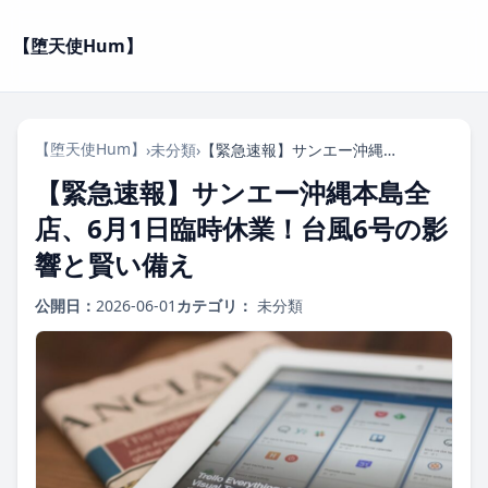
【堕天使Hum】
【堕天使Hum】
›
未分類
›
【緊急速報】サンエー沖縄本島全店、6月1日臨時休業！台風6号の影響と賢い備え
【緊急速報】サンエー沖縄本島全
店、6月1日臨時休業！台風6号の影
響と賢い備え
公開日：
2026-06-01
カテゴリ：
未分類