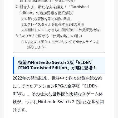
Tarnished Edition」が遂に登場！
褪せ人よ、新たな力を纏え！「Tarnished
Edition」の追加要素を徹底解説
新たな冒険を彩る4種の防具
プレイスタイルを拡張する2種の素性
相棒トレントがさらに個性的に！外見変更機能
Switch 2で広がる「狭間の地」の魅力
まとめ：新生エルデンリングで褪せ人ライフを
謳歌しよう！
待望のNintendo Switch 2版「ELDEN
RING Tarnished Edition」が遂に登場！
2022年の発売以来、世界中で数々の賞を総なめ
にしてきたアクションRPGの金字塔『ELDEN
RING』。その壮大な世界観と比類なきゲーム体
験が、ついにNintendo Switch 2で新たな幕を開
けます。