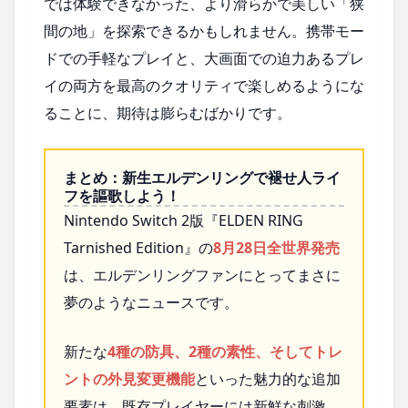
では体験できなかった、より滑らかで美しい「狭
間の地」を探索できるかもしれません。携帯モー
ドでの手軽なプレイと、大画面での迫力あるプレ
イの両方を最高のクオリティで楽しめるようにな
ることに、期待は膨らむばかりです。
まとめ：新生エルデンリングで褪せ人ライ
フを謳歌しよう！
Nintendo Switch 2版『ELDEN RING
Tarnished Edition』の
8月28日全世界発売
は、エルデンリングファンにとってまさに
夢のようなニュースです。
新たな
4種の防具、2種の素性、そしてトレ
ントの外見変更機能
といった魅力的な追加
要素は、既存プレイヤーには新鮮な刺激