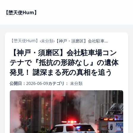
【堕天使Hum】
【堕天使Hum】
›
未分類
›
【神戸・須磨区】会社駐車場コンテナで『抵抗の形跡なし』の遺体発見！ 謎深まる死の真相を追う
【神戸・須磨区】会社駐車場コン
テナで『抵抗の形跡なし』の遺体
発見！ 謎深まる死の真相を追う
公開日：
2026-06-09
カテゴリ：
未分類