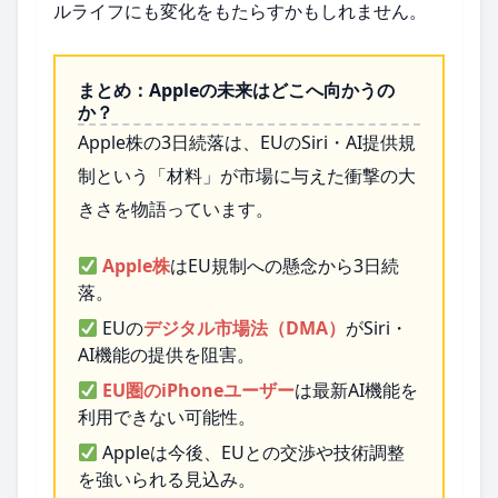
ルライフにも変化をもたらすかもしれません。
まとめ：Appleの未来はどこへ向かうの
か？
Apple株の3日続落は、EUのSiri・AI提供規
制という「材料」が市場に与えた衝撃の大
きさを物語っています。
Apple株
はEU規制への懸念から3日続
落。
EUの
デジタル市場法（DMA）
がSiri・
AI機能の提供を阻害。
EU圏のiPhoneユーザー
は最新AI機能を
利用できない可能性。
Appleは今後、EUとの交渉や技術調整
を強いられる見込み。