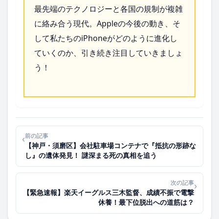
最先端のテクノロジーと各国の規制が複雑
に絡み合う現代。Appleの今後の動き、そ
して私たちのiPhoneがどのように進化し
ていくのか、引き続き注目していきましょ
う！
前の記事
‹
【神戸・須磨区】会社駐車場コンテナで『抵抗の形跡な
し』の遺体発見！ 謎深まる死の真相を追う
次の記事
›
【緊急速報】楽天イーグルス三木監督、成績不振で電撃
休養！最下位脱出への道筋は？