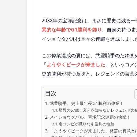
20XX年の宝塚記念は、まさに歴史に残る
異的な年齢でG1勝利を飾り
、自身の持つ史
イショウタバルは堂々の連覇を達成しまし
この偉業達成の裏には、武豊騎手のたゆま
「
ようやくピークが来ました
」というコメ
史的勝利が持つ意味と、レジェンドの言葉
目次
武豊騎手、史上最年長G1勝利の偉業！
驚異の57歳！衰えを知らないレジェンドの
メイショウタバル、宝塚記念連覇の快挙！
名コンビが織りなす勝利の軌跡
「ようやくピークが来ました」発言の真意と