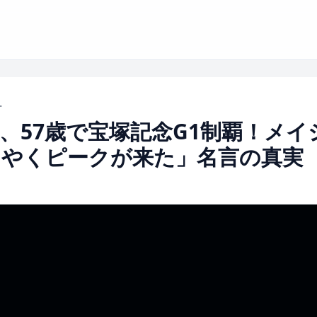
うやくピークが来た」名言の真実
、57歳で宝塚記念G1制覇！メイ
うやくピークが来た」名言の真実