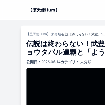
【堕天使Hum】
【堕天使Hum】
›
未分類
›
伝説は終わらない！武豊、57歳で宝塚記念G1制覇！メイショウタバル連覇と「よ
伝説は終わらない！武豊
ョウタバル連覇と「よ
公開日：
2026-06-14
カテゴリ：
未分類