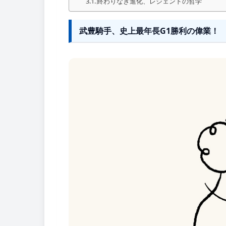
終わりなき進化、レジェンドの哲学
武豊騎手、史上最年長G1勝利の偉業！