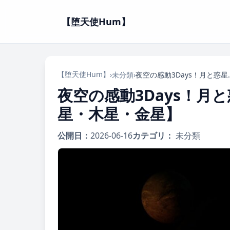
【堕天使Hum】
【堕天使Hum】
›
未分類
›
夜空の感動3Days！月と
夜空の感動3Days！
星・木星・金星】
公開日：
2026-06-16
カテゴリ：
未分類