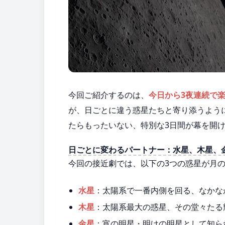
今回ご紹介するのは、
今日から3夜連続で
が、日ごとに違う惑星たちと寄り添うよう
たらもったいない、特別な3日間が幕を開
日ごとに変わるパートナー：水星、木星、
今回の接近劇では、以下の3つの惑星が月
水星
：太陽系で一番内側を回る、なかな
木星
：太陽系最大の惑星、その堂々たる
金星
：宵の明星・明けの明星として知ら