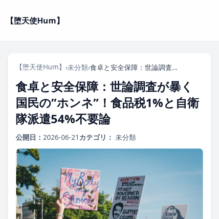
【堕天使Hum】
【堕天使Hum】
›
未分類
›
食卓と安全保障：世論調査が暴く国民の”ホンネ”！食品税1%と自衛隊派遣54%不要論
食卓と安全保障：世論調査が暴く
国民の”ホンネ”！食品税1%と自衛
隊派遣54%不要論
公開日：
2026-06-21
カテゴリ：
未分類