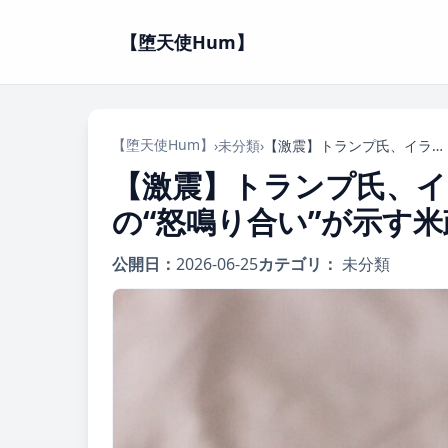
【堕天使Hum】
【堕天使Hum】
›
未分類
›
【激震】トランプ氏、イラン批判に激怒！共和党議員との“怒鳴り合い”が示す米政界の亀裂
【激震】トランプ氏、イ
の“怒鳴り合い”が示す
公開日：
2026-06-25
カテゴリ：
未分類