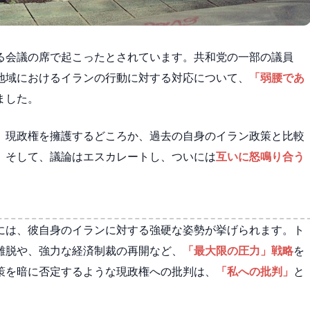
る会議の席で起こったとされています。共和党の一部の議員
地域におけるイランの行動に対する対応について、
「弱腰であ
ました。
、現政権を擁護するどころか、過去の自身のイラン政策と比較
。そして、議論はエスカレートし、ついには
互いに怒鳴り合う
。
には、彼自身のイランに対する強硬な姿勢が挙げられます。ト
離脱や、強力な経済制裁の再開など、
「最大限の圧力」戦略
を
策を暗に否定するような現政権への批判は、
「私への批判」
と