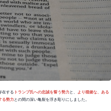
存在する
トランプ氏への忠誠を誓う勢力
と、
より穏健な、ある
する勢力
との間の深い亀裂を浮き彫りにしました。