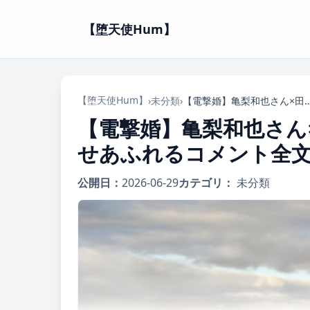
【堕天使Hum】
【堕天使Hum】
›
未分類
›
【電撃婚】亀梨和也さん×田中みな実さん、結婚を発表！幸せあ
【電撃婚】亀梨和也さん
せあふれるコメント全
公開日：
2026-06-29
カテゴリ：
未分類