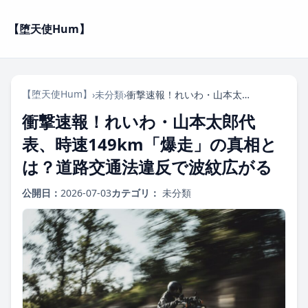
【堕天使Hum】
【堕天使Hum】
›
未分類
›
衝撃速報！れいわ・山本太郎代表、時速149km「爆走」の真相とは？道路交通法違反で波紋広がる
衝撃速報！れいわ・山本太郎代
表、時速149km「爆走」の真相と
は？道路交通法違反で波紋広がる
公開日：
2026-07-03
カテゴリ：
未分類