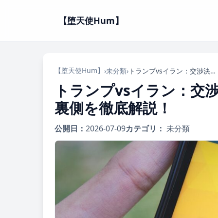
【堕天使Hum】
【堕天使Hum】
›
未分類
›
トランプvsイラン：交渉決裂危機？「時間の無駄」発言の裏側を徹底解説！
トランプvsイラン：交
裏側を徹底解説！
公開日：
2026-07-09
カテゴリ：
未分類