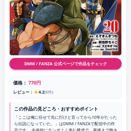
DMM / FANZA 公式ページで作品をチェック
価格：
770円
★
レビュー：
4.2
(6件)
この作品の見どころ・おすすめポイント
「ここは俺に任せて先に行けと言ってから10年がたった
ら伝説になっていた。」はDMM / FANZAで配信中の作
品です。 全体的にテンポよく進む構成で、最後まで飽き