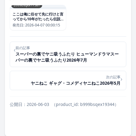
b999bsqex17581
ここは俺に任せて先に行けと言
ってから10年がたったら伝説
になっていた。 バトル・アク
発売日:
2026-04-07 00:00:15
ションここは俺に任せて先に行
けと言ってから10年がたった
ら伝説になっていた。2026年4
月
前の記事
‹
スーパーの裏でヤニ吸うふたり ヒューマンドラマスー
パーの裏でヤニ吸うふたり2026年7月
次の記事
›
ヤニねこ ギャグ・コメディヤニねこ2026年5月
公開日：2026-06-03
（product_id: b999bsqex19344）