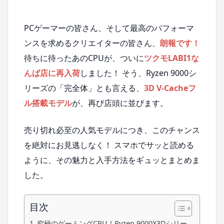
PCゲーマーの皆さん、そして最高のパフォーマ
ンスを求めるクリエイターの皆さん、
朗報です！
待ちに待ったあのCPUが、ついに
ツクモLABI1な
んば店に再入荷
しました！ そう、Ryzen 9000シ
リーズの「完全体」とも言える、
3D V-Cacheフ
ル搭載モデル
が、再び店頭に並びます。
売り切れ必至の人気モデルにつき、このチャンス
を絶対にお見逃しなく！ スマホでサッと読める
ように、その魅力と入手方法をギュッとまとめま
した。
目次
究極のゲーミングCPU！Ryzen 9000X3Dシリー