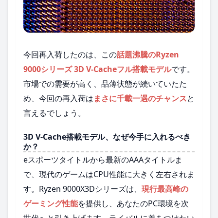
今回再入荷したのは、この
話題沸騰のRyzen
9000シリーズ 3D V-Cacheフル搭載モデル
です。
市場での需要が高く、品薄状態が続いていたた
め、今回の再入荷は
まさに千載一遇のチャンス
と
言えるでしょう。
3D V-Cache搭載モデル、なぜ今手に入れるべき
か？
eスポーツタイトルから最新のAAAタイトルま
で、現代のゲームはCPU性能に大きく左右されま
す。Ryzen 9000X3Dシリーズは、
現行最高峰の
ゲーミング性能
を提供し、あなたのPC環境を次