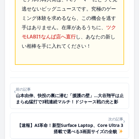
逃せないビッグニュースです。究極のゲー
ミング体験を求めるなら、この機会を逃す
手はありません。在庫があるうちに、
ツク
モLABI1なんば店へ直行
し、あなたの新し
い相棒を手に入れてください！
前の記事
‹
山本由伸、快投の裏に潜む「援護の壁」…大谷翔平は止
まらぬ猛打で3戦連続マルチ！ドジャース戦の光と影
次の記事
›
【速報】AI革命！新型Surface Laptop、Core Ultra 3
搭載で選べる3画面サイズの全貌