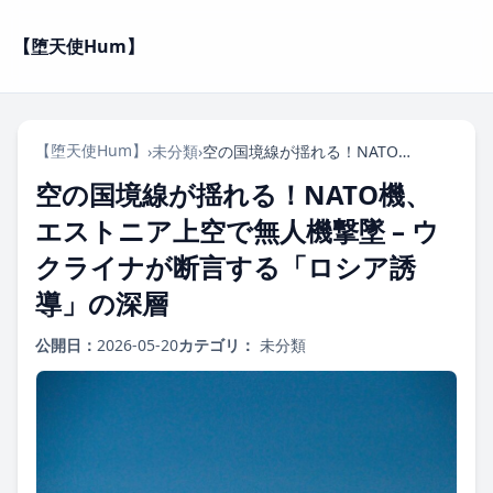
【堕天使Hum】
【堕天使Hum】
›
未分類
›
空の国境線が揺れる！NATO機、エストニア上空で無人機撃墜 – ウクライナが断言する「ロシア誘導」の深層
空の国境線が揺れる！NATO機、
エストニア上空で無人機撃墜 – ウ
クライナが断言する「ロシア誘
導」の深層
公開日：
2026-05-20
カテゴリ：
未分類