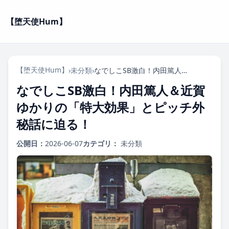
【堕天使Hum】
【堕天使Hum】
›
未分類
›
なでしこSB激白！内田篤人＆近賀ゆかりの「特大効果」とピッチ外秘話に迫る！
なでしこSB激白！内田篤人＆近賀
ゆかりの「特大効果」とピッチ外
秘話に迫る！
公開日：
2026-06-07
カテゴリ：
未分類